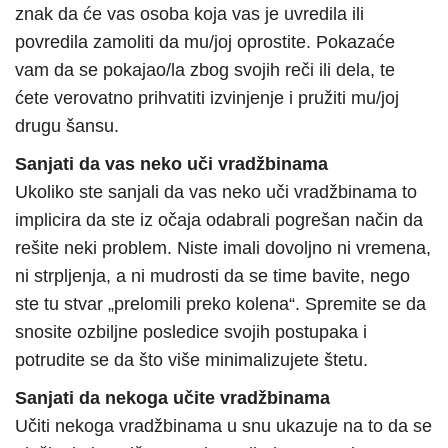
znak da će vas osoba koja vas je uvredila ili
povredila zamoliti da mu/joj oprostite. Pokazaće
vam da se pokajao/la zbog svojih reči ili dela, te
ćete verovatno prihvatiti izvinjenje i pružiti mu/joj
drugu šansu.
Sanjati da vas neko uči vradžbinama
Ukoliko ste sanjali da vas neko uči vradžbinama to
implicira da ste iz očaja odabrali pogrešan način da
rešite neki problem. Niste imali dovoljno ni vremena,
ni strpljenja, a ni mudrosti da se time bavite, nego
ste tu stvar „prelomili preko kolena“. Spremite se da
snosite ozbiljne posledice svojih postupaka i
potrudite se da što više minimalizujete štetu.
Sanjati da nekoga učite vradžbinama
Učiti nekoga vradžbinama u snu ukazuje na to da se