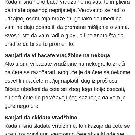
Kada u snu neko baca vradžbine na vas, to implicira
da imate opasnog neprijatelja. Verovatno se radi o
uticajnoj osobi koja može druge lako da ubedi da
vam ne daju posao ili da promene mišljenje o vama.
Svesni ste da vam radi o glavi, ali ne znate šta da
uradite da bi se to promenilo.
Sanjati da vi bacate vradžbine na nekoga
Ako u snu vi bacate vradžbine na nekoga, to znači
da ćete se razočarati. Moguće je da ćete se nekome
osvetiti i da ćete mu/joj naplatiti dug iz prošlosti.
Bićete ubeđeni da ćete se zbog toga bolje osećati,
ali doći ćete do poražavajućeg saznanja da vam je
gore nego pre.
Sanjati da skidate vradžbine
Kada u snu skidate vradžbine, to ukazuje da ćete se
vratiti na pravi put. Verovatno ćete shvatiti gde ste