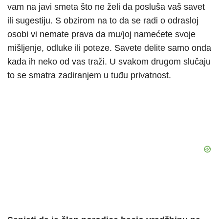
vam na javi smeta što ne želi da posluša vaš savet
ili sugestiju. S obzirom na to da se radi o odrasloj
osobi vi nemate prava da mu/joj namećete svoje
mišljenje, odluke ili poteze. Savete delite samo onda
kada ih neko od vas traži. U svakom drugom slučaju
to se smatra zadiranjem u tuđu privatnost.