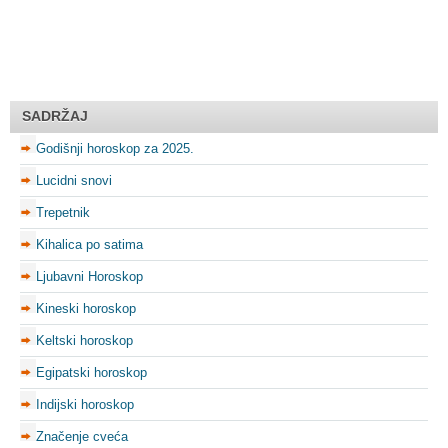
SADRŽAJ
Godišnji horoskop za 2025.
Lucidni snovi
Trepetnik
Kihalica po satima
Ljubavni Horoskop
Kineski horoskop
Keltski horoskop
Egipatski horoskop
Indijski horoskop
Značenje cveća