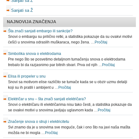
Sanjati sa Z
Sanjati sa Ž
NAJNOVIJA ZNAČENJA
Šta znači sanjati embargo ili sankcije?
Snovi o embargu su prilično retki, a statistika pokazuje da su ovakvi motivi
ćešći u snovima odraslih muškaraca, nego žena. …
Pročitaj
Simbolika snova o elektrodama
Pre nego što se posvetimo detaljnom tumačenju snova o elektrodama
trebalo bi da razjasnimo par bitnih stvari. Prva od njih …
Pročitaj
Elisa ili propeler u snu
Snovi sa motivom elise različito se tumače kada se u obzir uzmu detalji
koji su ih pratili i ambijent u …
Pročitaj
Električar u snu – šta znači sanjati električara?
Snovi o električaru ili električarima nisu tako česti, a statistika pokazuje da
se ovakvi motivi u snovima javljaju uglavnom kada …
Pročitaj
Značenje snova o struji i elektricitetu
Svi znamo da je u snovima sve moguće, čak i ono što na javi naša mašta
možda ne bi mogla …
Pročitaj