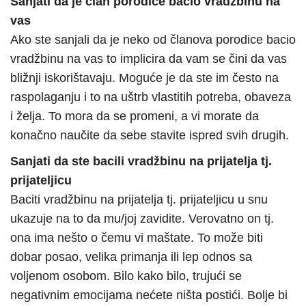
Sanjati da je član porodice bacio vradžbinu na
vas
Ako ste sanjali da je neko od članova porodice bacio
vradžbinu na vas to implicira da vam se čini da vas
bližnji iskorištavaju. Moguće je da ste im često na
raspolaganju i to na uštrb vlastitih potreba, obaveza
i želja. To mora da se promeni, a vi morate da
konačno naučite da sebe stavite ispred svih drugih.
Sanjati da ste bacili vradžbinu na prijatelja tj.
prijateljicu
Baciti vradžbinu na prijatelja tj. prijateljicu u snu
ukazuje na to da mu/joj zavidite. Verovatno on tj.
ona ima nešto o čemu vi maštate. To može biti
dobar posao, velika primanja ili lep odnos sa
voljenom osobom. Bilo kako bilo, trujući se
negativnim emocijama nećete ništa postići. Bolje bi