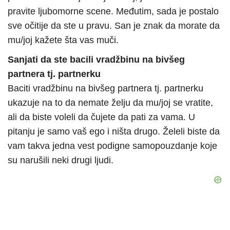
pravite ljubomorne scene. Međutim, sada je postalo
sve očitije da ste u pravu. San je znak da morate da
mu/joj kažete šta vas muči.
Sanjati da ste bacili vradžbinu na bivšeg
partnera tj. partnerku
Baciti vradžbinu na bivšeg partnera tj. partnerku
ukazuje na to da nemate želju da mu/joj se vratite,
ali da biste voleli da čujete da pati za vama. U
pitanju je samo vaš ego i ništa drugo. Želeli biste da
vam takva jedna vest podigne samopouzdanje koje
su narušili neki drugi ljudi.