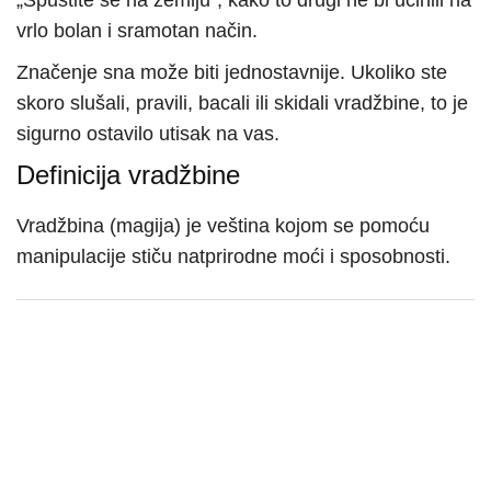
„Spustite se na zemlju“, kako to drugi ne bi učinili na
vrlo bolan i sramotan način.
Značenje sna može biti jednostavnije. Ukoliko ste
skoro slušali, pravili, bacali ili skidali vradžbine, to je
sigurno ostavilo utisak na vas.
Definicija vradžbine
Vradžbina (magija) je veština kojom se pomoću
manipulacije stiču natprirodne moći i sposobnosti.