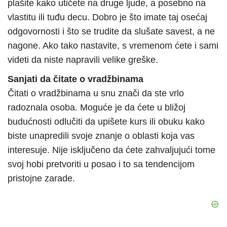
plašite kako utičete na druge ljude, a posebno na
vlastitu ili tuđu decu. Dobro je što imate taj osećaj
odgovornosti i što se trudite da slušate savest, a ne
nagone. Ako tako nastavite, s vremenom ćete i sami
videti da niste napravili velike greške.
Sanjati da čitate o vradžbinama
Čitati o vradžbinama u snu znači da ste vrlo
radoznala osoba. Moguće je da ćete u bližoj
budućnosti odlučiti da upišete kurs ili obuku kako
biste unapredili svoje znanje o oblasti koja vas
interesuje. Nije isključeno da ćete zahvaljujući tome
svoj hobi pretvoriti u posao i to sa tendencijom
pristojne zarade.