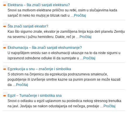
Elektrana – šta znači sanjati elektranu?
Snovi sa motivom elektrane prilično su retki, osim u slučajevima kada
sanjač ili neko ko mu/joj je blizak radi u …
Pročitaj
Šta znači sanjati ekvator?
Kao što sigurno znate, ekvator je zamišljena linija koja deli planetu Zemlju
na severnu i južnu hemisferu. Dakle, reč je …
Pročitaj
Ekshumacija – šta znači sanjati ekshumiranje?
U najopštijem smislu san o ekshumaciji ukazuje na to da niste sigurni u
ispravnost određene odluke ili da sumnjate u …
Pročitaj
Egzekucija u snu – značenje i simbolika
S obzirom na činjenicu da egzekucija podrazumeva smaknuće,
pogubljenje ili izvršenje smrtne kazne sa punim pravom se može kazati
da …
Pročitaj
Egzil – Tumačenje i simbolika sna
Snovi o odlasku u egzil uglavnom su posledica nekog stresnog trenutka
na javi. Javljaju se nakon odustajanja od nečega, predaje …
Pročitaj