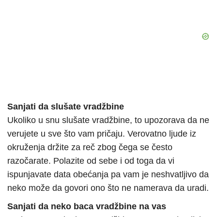
Sanjati da slušate vradžbine
Ukoliko u snu slušate vradžbine, to upozorava da ne
verujete u sve što vam pričaju. Verovatno ljude iz
okruženja držite za reč zbog čega se često
razočarate. Polazite od sebe i od toga da vi
ispunjavate data obećanja pa vam je neshvatljivo da
neko može da govori ono što ne namerava da uradi.
Sanjati da neko baca vradžbine na vas