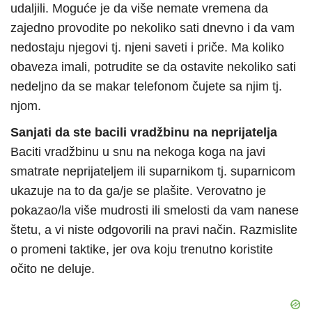
udaljili. Moguće je da više nemate vremena da
zajedno provodite po nekoliko sati dnevno i da vam
nedostaju njegovi tj. njeni saveti i priče. Ma koliko
obaveza imali, potrudite se da ostavite nekoliko sati
nedeljno da se makar telefonom čujete sa njim tj.
njom.
Sanjati da ste bacili vradžbinu na neprijatelja
Baciti vradžbinu u snu na nekoga koga na javi
smatrate neprijateljem ili suparnikom tj. suparnicom
ukazuje na to da ga/je se plašite. Verovatno je
pokazao/la više mudrosti ili smelosti da vam nanese
štetu, a vi niste odgovorili na pravi način. Razmislite
o promeni taktike, jer ova koju trenutno koristite
očito ne deluje.