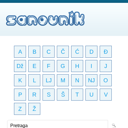
A
B
C
Č
Ć
D
Đ
Dž
E
F
G
H
I
J
K
L
LJ
M
N
NJ
O
P
R
S
Š
T
U
V
Z
Ž