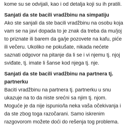
kome su se odvijali, kao i od detalja koji su ih pratili.
Sanjati da ste bacili vradžbinu na simpatiju
Ako ste sanjali da ste bacili vradžbinu na osobu koja
vam se na javi dopada to je znak da treba da mu/joj
to priznate ili barem da ga/je pozovete na kafu, piće
ili večeru. Ukoliko ne pokušate, nikada nećete
saznati odgovor na pitanje da li se i vi njemu tj. njoj
sviđate, tj. imate li šanse kod njega tj. nje.
Sanjati da ste bacili vradžbinu na partnera tj.
partnerku
Baciti vradžbinu na partnera tj. partnerku u snu
ukazuje na to da niste srećni sa njim tj. njom.
Moguće je da nije ispunio/la neka vaša očekivanja i
da ste zbog toga razočarani. Samo iskrenim
razgovorom možete doći do rešenja tog problema.