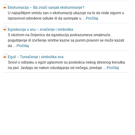
Ekshumacija – šta znači sanjati ekshumiranje?
U najopštijem smislu san o ekshumaciji ukazuje na to da niste sigurni u
ispravnost određene odluke ili da sumnjate u …
Pročitaj
Egzekucija u snu – značenje i simbolika
S obzirom na činjenicu da egzekucija podrazumeva smaknuće,
pogubljenje ili izvršenje smrtne kazne sa punim pravom se može kazati
da …
Pročitaj
Egzil – Tumačenje i simbolika sna
Snovi o odlasku u egzil uglavnom su posledica nekog stresnog trenutka
na javi. Javljaju se nakon odustajanja od nečega, predaje …
Pročitaj