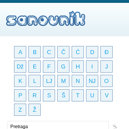
A
B
C
Č
Ć
D
Đ
Dž
E
F
G
H
I
J
K
L
LJ
M
N
NJ
O
P
R
S
Š
T
U
V
Z
Ž