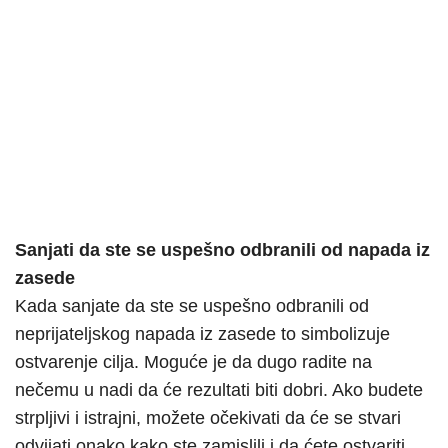
Sanjati da ste se uspešno odbranili od napada iz
zasede
Kada sanjate da ste se uspešno odbranili od
neprijateljskog napada iz zasede to simbolizuje
ostvarenje cilja. Moguće je da dugo radite na
nečemu u nadi da će rezultati biti dobri. Ako budete
strpljivi i istrajni, možete očekivati da će se stvari
odvijati onako kako ste zamislili i da ćete ostvariti