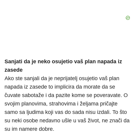
Sanjati da je neko osujetio vaš plan napada iz
zasede
Ako ste sanjali da je neprijatelj osujetio vaš plan
napada iz zasede to implicira da morate da se
čuvate sabotaže i da pazite kome se poveravate. O
svojim planovima, strahovima i željama pričajte
samo sa ljudima koji vas do sada nisu izdali. To što
su neki osobe nedavno ušle u vaš život, ne znači da
su im namere dobre.