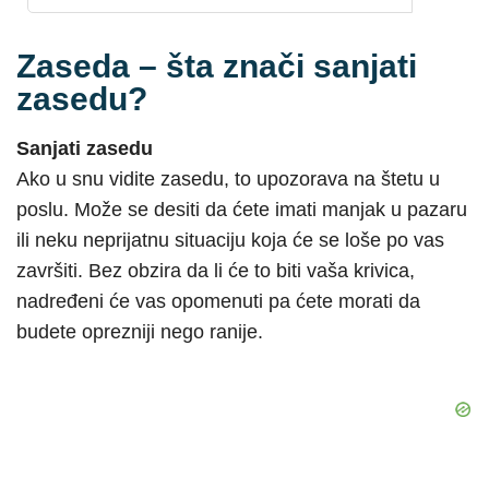
Zaseda – šta znači sanjati
zasedu?
Sanjati zasedu
Ako u snu vidite zasedu, to upozorava na štetu u
poslu. Može se desiti da ćete imati manjak u pazaru
ili neku neprijatnu situaciju koja će se loše po vas
završiti. Bez obzira da li će to biti vaša krivica,
nadređeni će vas opomenuti pa ćete morati da
budete oprezniji nego ranije.