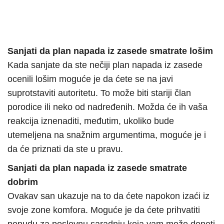
Sanjati da plan napada iz zasede smatrate lošim
Kada sanjate da ste nečiji plan napada iz zasede
ocenili lošim moguće je da ćete se na javi
suprotstaviti autoritetu. To može biti stariji član
porodice ili neko od nadređenih. Možda će ih vaša
reakcija iznenaditi, međutim, ukoliko bude
utemeljena na snažnim argumentima, moguće je i
da će priznati da ste u pravu.
Sanjati da plan napada iz zasede smatrate
dobrim
Ovakav san ukazuje na to da ćete napokon izaći iz
svoje zone komfora. Moguće je da ćete prihvatiti
ponudu za poslovnu saradnju koja vam može doneti