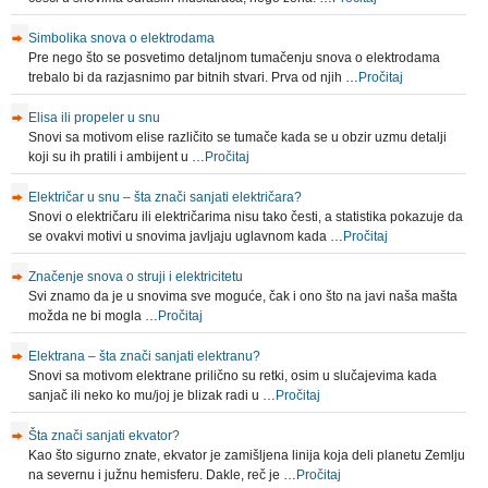
Simbolika snova o elektrodama
Pre nego što se posvetimo detaljnom tumačenju snova o elektrodama
trebalo bi da razjasnimo par bitnih stvari. Prva od njih …
Pročitaj
Elisa ili propeler u snu
Snovi sa motivom elise različito se tumače kada se u obzir uzmu detalji
koji su ih pratili i ambijent u …
Pročitaj
Električar u snu – šta znači sanjati električara?
Snovi o električaru ili električarima nisu tako česti, a statistika pokazuje da
se ovakvi motivi u snovima javljaju uglavnom kada …
Pročitaj
Značenje snova o struji i elektricitetu
Svi znamo da je u snovima sve moguće, čak i ono što na javi naša mašta
možda ne bi mogla …
Pročitaj
Elektrana – šta znači sanjati elektranu?
Snovi sa motivom elektrane prilično su retki, osim u slučajevima kada
sanjač ili neko ko mu/joj je blizak radi u …
Pročitaj
Šta znači sanjati ekvator?
Kao što sigurno znate, ekvator je zamišljena linija koja deli planetu Zemlju
na severnu i južnu hemisferu. Dakle, reč je …
Pročitaj