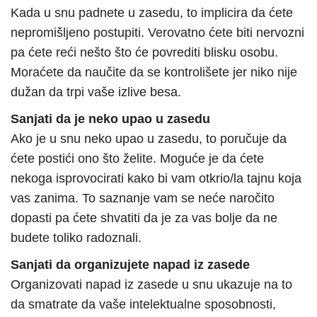
Kada u snu padnete u zasedu, to implicira da ćete
nepromišljeno postupiti. Verovatno ćete biti nervozni
pa ćete reći nešto što će povrediti blisku osobu.
Moraćete da naučite da se kontrolišete jer niko nije
dužan da trpi vaše izlive besa.
Sanjati da je neko upao u zasedu
Ako je u snu neko upao u zasedu, to poručuje da
ćete postići ono što želite. Moguće je da ćete
nekoga isprovocirati kako bi vam otkrio/la tajnu koja
vas zanima. To saznanje vam se neće naročito
dopasti pa ćete shvatiti da je za vas bolje da ne
budete toliko radoznali.
Sanjati da organizujete napad iz zasede
Organizovati napad iz zasede u snu ukazuje na to
da smatrate da vaše intelektualne sposobnosti,