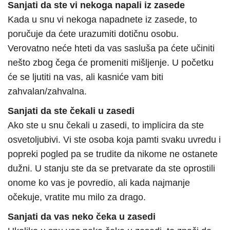
Sanjati da ste vi nekoga napali iz zasede
Kada u snu vi nekoga napadnete iz zasede, to
poručuje da ćete urazumiti dotičnu osobu.
Verovatno neće hteti da vas sasluša pa ćete učiniti
nešto zbog čega će promeniti mišljenje. U početku
će se ljutiti na vas, ali kasniće vam biti
zahvalan/zahvalna.
Sanjati da ste čekali u zasedi
Ako ste u snu čekali u zasedi, to implicira da ste
osvetoljubivi. Vi ste osoba koja pamti svaku uvredu i
popreki pogled pa se trudite da nikome ne ostanete
dužni. U stanju ste da se pretvarate da ste oprostili
onome ko vas je povredio, ali kada najmanje
očekuje, vratite mu milo za drago.
Sanjati da vas neko čeka u zasedi