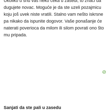
Ukoliko u snu vas neko čeka u zasedi, to znači da
dugujete novac. Moguće je da ste uzeli pozajmicu
koju još uvek niste vratili. Stalno vam nešto iskrsne
pa nikako da ispunite dogovor. Vaše ponašanje će
naterati poverioca da milom ili silom povrati ono što
mu pripada.
Sanjati da ste pali u zasedu