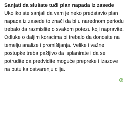
Sanjati da slušate tuđi plan napada iz zasede
Ukoliko ste sanjali da vam je neko predstavio plan
napada iz zasede to znači da bi u narednom periodu
trebalo da razmislite o svakom potezu koji napravite.
Odluke o daljim koracima bi trebalo da donosite na
temelju analize i promišljanja. Velike i važne
postupke treba pažljivo da isplanirate i da se
potrudite da predvidite moguće prepreke i izazove
na putu ka ostvarenju cilja.