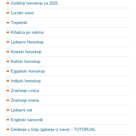
Godišnji horoskop za 2025.
Lucidni snovi
Trepetnik
Kihalica po satima
Ljubavni Horoskop
Kineski horoskop
Keltski horoskop
Egipatski horoskop
Indijski horoskop
Značenje cveća
Značenje imena
Ljubavni sat
Engleski sanovnik
Gledanje u šolju (gatanje iz kave) – TUTORIJAL