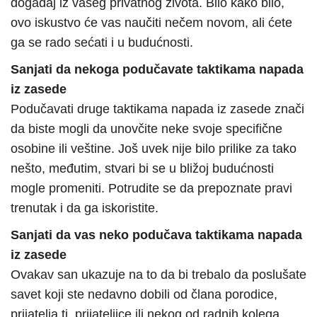
događaj iz vašeg privatnog života. Bilo kako bilo,
ovo iskustvo će vas naučiti nečem novom, ali ćete
ga se rado sećati i u budućnosti.
Sanjati da nekoga podučavate taktikama napada
iz zasede
Podučavati druge taktikama napada iz zasede znači
da biste mogli da unovčite neke svoje specifične
osobine ili veštine. Još uvek nije bilo prilike za tako
nešto, međutim, stvari bi se u bližoj budućnosti
mogle promeniti. Potrudite se da prepoznate pravi
trenutak i da ga iskoristite.
Sanjati da vas neko podučava taktikama napada
iz zasede
Ovakav san ukazuje na to da bi trebalo da poslušate
savet koji ste nedavno dobili od člana porodice,
prijatelja tj. prijateljice ili nekog od radnih kolega.