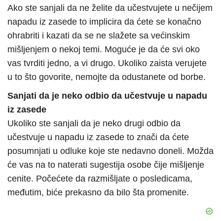
Ako ste sanjali da ne želite da učestvujete u nečijem
napadu iz zasede to implicira da ćete se konačno
ohrabriti i kazati da se ne slažete sa većinskim
mišljenjem o nekoj temi. Moguće je da će svi oko
vas tvrditi jedno, a vi drugo. Ukoliko zaista verujete
u to što govorite, nemojte da odustanete od borbe.
Sanjati da je neko odbio da učestvuje u napadu
iz zasede
Ukoliko ste sanjali da je neko drugi odbio da
učestvuje u napadu iz zasede to znači da ćete
posumnjati u odluke koje ste nedavno doneli. Možda
će vas na to naterati sugestija osobe čije mišljenje
cenite. Počećete da razmišljate o posledicama,
međutim, biće prekasno da bilo šta promenite.