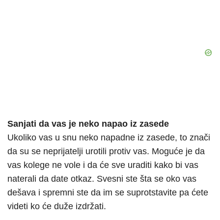
Sanjati da vas je neko napao iz zasede
Ukoliko vas u snu neko napadne iz zasede, to znači
da su se neprijatelji urotili protiv vas. Moguće je da
vas kolege ne vole i da će sve uraditi kako bi vas
naterali da date otkaz. Svesni ste šta se oko vas
dešava i spremni ste da im se suprotstavite pa ćete
videti ko će duže izdržati.