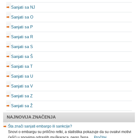
Sanjati sa NJ
Sanjati sa O
Sanjati sa P
Sanjati sa R
Sanjati sa S
Sanjati sa Š
Sanjati sa T
Sanjati sa U
Sanjati sa V
Sanjati sa Z
Sanjati sa Ž
NAJNOVIJA ZNAČENJA
Šta znači sanjati embargo ili sankcije?
Snovi o embargu su prilično retki, a statistika pokazuje da su ovakvi motivi
ćešći u snovima odraslih muškaraca, nego žena. …
Pročitaj