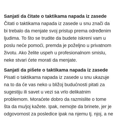
Sanjati da čitate o taktikama napada iz zasede
Čitati o taktikama napada iz zasede u snu znači da
bi trebalo da menjate svoj pristup prema određenim
ljudima. To što se trudite da budete iskreni vam u
poslu neće pomoći, premda je poželjno u privatnom
životu. Ako želite uspeh u profesionalnom smislu,
neke stvari ćete morati da menjate.
Sanjati da pišete o taktikama napada iz zasede
Pisati o taktikama napada iz zasede u snu ukazuje
na to da će vas neko u bližoj budućnosti pitati za
sugestiju ili savet u vezi sa vrlo delikatnim
problemom. Moraćete dobro da razmislite o tome
šta da mu/joj kažete. Ipak, nemojte da brinete, jer je
odgovornost za posledice ipak na njemu tj. njoj, a ne