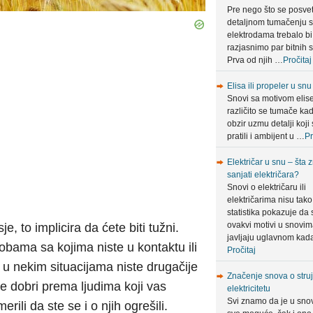
Pre nego što se posve
detaljnom tumačenju 
elektrodama trebalo bi
razjasnimo par bitnih s
Prva od njih …
Pročitaj
Elisa ili propeler u snu
Snovi sa motivom elis
različito se tumače ka
obzir uzmu detalji koji 
pratili i ambijent u …
Pr
Električar u snu – šta 
sanjati električara?
Snovi o električaru ili
električarima nisu tako 
statistika pokazuje da 
ovakvi motivi u snovi
e, to implicira da ćete biti tužni.
javljaju uglavnom ka
obama sa kojima niste u kontaktu ili
Pročitaj
o u nekim situacijama niste drugačije
Značenje snova o struji
e dobri prema ljudima koji vas
elektricitetu
Svi znamo da je u sno
rili da ste se i o njih ogrešili.