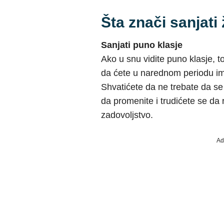
Šta znači sanjati 
Sanjati puno klasje
Ako u snu vidite puno klasje, 
da ćete u narednom periodu i
Shvatićete da ne trebate da se
da promenite i trudićete se da 
zadovoljstvo.
Ad