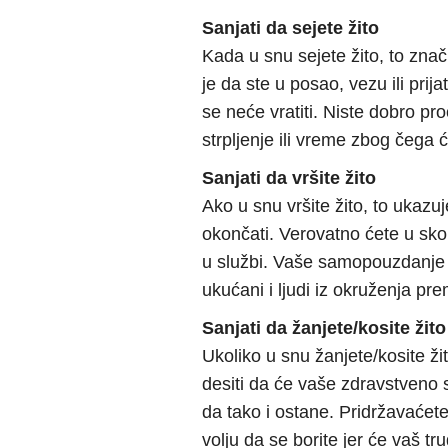
Sanjati da sejete žito
Kada u snu sejete žito, to zn
je da ste u posao, vezu ili prijat
se neće vratiti. Niste dobro pro
strpljenje ili vreme zbog čega 
Sanjati da vršite žito
Ako u snu vršite žito, to ukaz
okončati. Verovatno ćete u skor
u službi. Vaše samopouzdanje ć
ukućani i ljudi iz okruženja p
Sanjati da žanjete/kosite žito
Ukoliko u snu žanjete/kosite ži
desiti da će vaše zdravstveno s
da tako i ostane. Pridržavaćete
volju da se borite jer će vaš tr