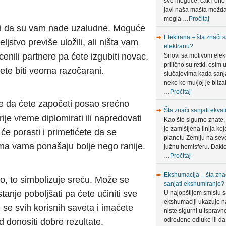
sve moguće, čak i ono
javi naša mašta možda
mogla …
Pročitaj
ači da su vam nade uzaludne. Moguće
Elektrana – šta znači s
eljstvo previše uložili, ali ništa vam
elektranu?
cenili partnere pa ćete izgubiti novac,
Snovi sa motivom elek
prilično su retki, osim 
ćete biti veoma razočarani.
slučajevima kada sanja
neko ko mu/joj je bliza
…
Pročitaj
uje da ćete započeti posao srećno
Šta znači sanjati ekvat
ije vreme diplomirati ili napredovati
Kao što sigurno znate,
je zamišljena linija koj
e porasti i primetićete da se
planetu Zemlju na sev
rema vama ponašaju bolje nego ranije.
južnu hemisferu. Dakle
…
Pročitaj
Ekshumacija – šta zna
to, to simbolizuje sreću. Može se
sanjati ekshumiranje?
tanje poboljšati pa ćete učiniti sve
U najopštijem smislu 
ekshumaciji ukazuje n
 se svih korisnih saveta i imaćete
niste sigurni u ispravn
određene odluke ili da
ud donositi dobre rezultate.