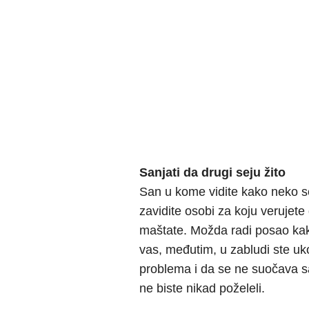
Sanjati da drugi seju žito
San u kome vidite kako neko se
zavidite osobi za koju verujete
maštate. Možda radi posao kakav
vas, međutim, u zabludi ste uko
problema i da se ne suočava s
ne biste nikad poželeli.