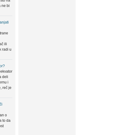
 što na
 ne bi
anjati
trane
u
č ili
k radi u
or?
 ekvator
a deli
ernu i
, reč je
či
san o
a to da
ost