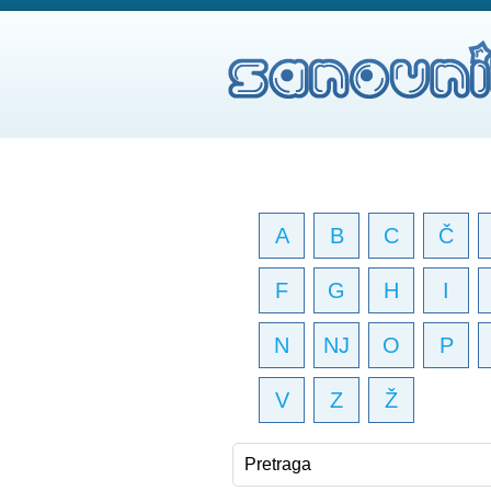
A
B
C
Č
F
G
H
I
N
NJ
O
P
V
Z
Ž