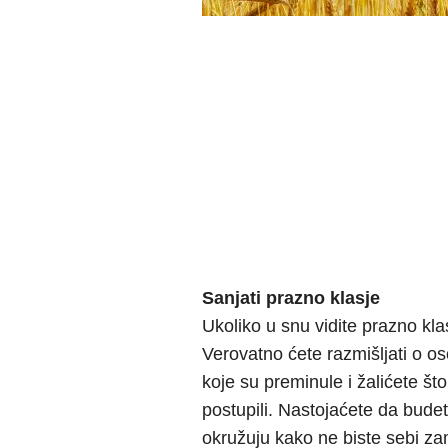
Sanjati prazno klasje
Ukoliko u snu vidite prazno klasj
Verovatno ćete razmišljati o os
koje su preminule i žalićete št
postupili. Nastojaćete da budet
okružuju kako ne biste sebi zame