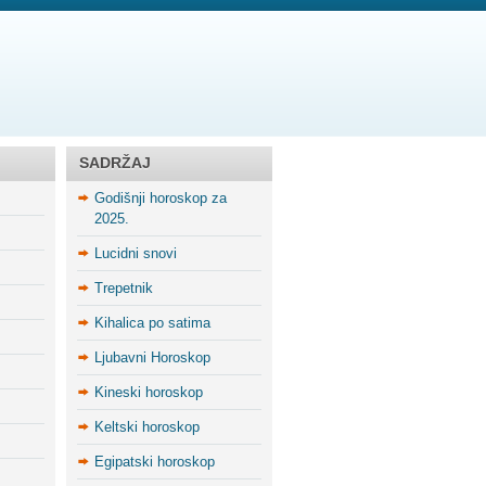
SADRŽAJ
Godišnji horoskop za
2025.
Lucidni snovi
Trepetnik
Kihalica po satima
Ljubavni Horoskop
Kineski horoskop
Keltski horoskop
Egipatski horoskop