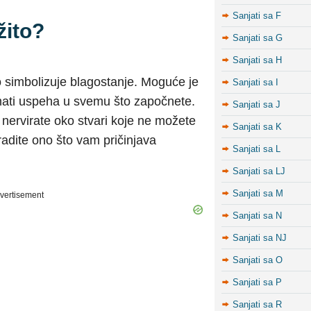
Sanjati sa F
žito?
Sanjati sa G
Sanjati sa H
to simbolizuje blagostanje. Moguće je
Sanjati sa I
mati uspeha u svemu što započnete.
Sanjati sa J
 nervirate oko stvari koje ne možete
Sanjati sa K
radite ono što vam pričinjava
Sanjati sa L
Sanjati sa LJ
Sanjati sa M
vertisement
Sanjati sa N
Sanjati sa NJ
Sanjati sa O
Sanjati sa P
Sanjati sa R