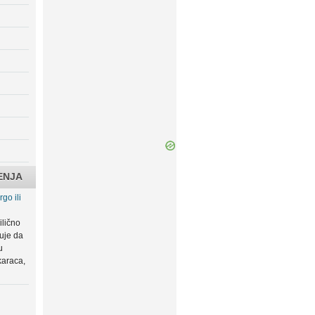
ENJA
go ili
ilično
zuje da
u
karaca,