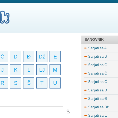
SANOVNIK
Sanjati sa A
Ć
D
Đ
Dž
E
Sanjati sa B
Sanjati sa C
J
K
L
LJ
M
Sanjati sa Č
Sanjati sa Ć
R
S
Š
T
U
Sanjati sa D
Sanjati sa Đ
Sanjati sa Dž
Sanjati sa E