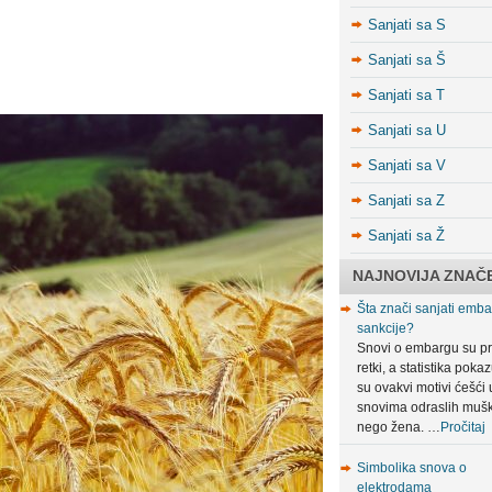
Sanjati sa S
Sanjati sa Š
Sanjati sa T
Sanjati sa U
Sanjati sa V
Sanjati sa Z
Sanjati sa Ž
NAJNOVIJA ZNAČ
Šta znači sanjati embar
sankcije?
Snovi o embargu su pr
retki, a statistika poka
su ovakvi motivi ćešći 
snovima odraslih muš
nego žena. …
Pročitaj
Simbolika snova o
elektrodama