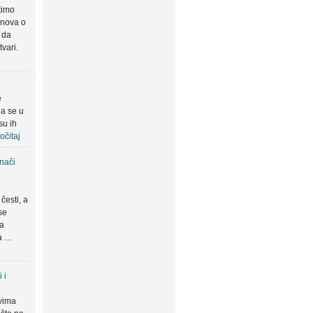
timo
snova o
 da
tvari.
e
da se u
su ih
očitaj
znači
česti, a
se
ma
da …
 i
vima