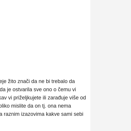
je žito znači da ne bi trebalo da
 da je ostvarila sve ono o čemu vi
 vi priželjkujete ili zarađuje više od
liko mislite da on tj. ona nema
a raznim izazovima kakve sami sebi