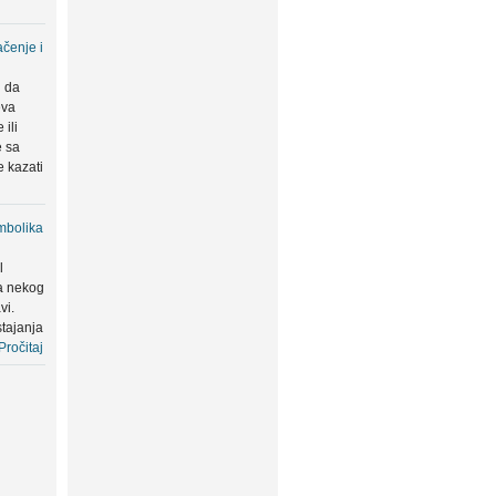
čenje i
u da
eva
ili
e sa
 kazati
mbolika
l
a nekog
vi.
tajanja
Pročitaj