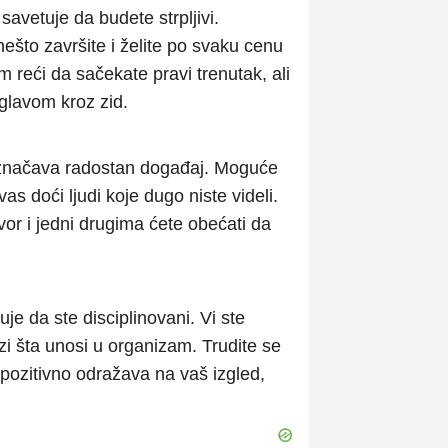
 savetuje da budete strpljivi.
nešto završite i želite po svaku cenu
 reći da sačekate pravi trenutak, ali
e glavom kroz zid.
 označava radostan događaj. Moguće
 vas doći ljudi koje dugo niste videli.
r i jedni drugima ćete obećati da
je da ste disciplinovani. Vi ste
i šta unosi u organizam. Trudite se
pozitivno odražava na vaš izgled,