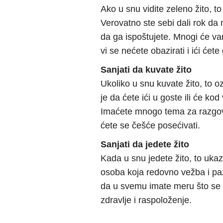
Ako u snu vidite zeleno žito, to
Verovatno ste sebi dali rok da 
da ga ispoštujete. Mnogi će vam
vi se nećete obazirati i ići ćet
Sanjati da kuvate žito
Ukoliko u snu kuvate žito, to
je da ćete ići u goste ili će kod
Imaćete mnogo tema za razgovo
ćete se češće posećivati.
Sanjati da jedete žito
Kada u snu jedete žito, to ukazu
osoba koja redovno vežba i paz
da u svemu imate meru što se 
zdravlje i raspoloženje.