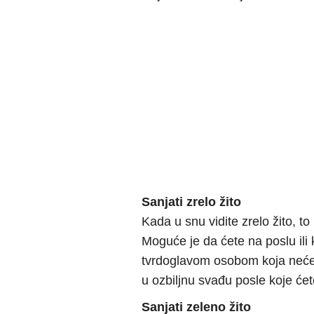
Sanjati zrelo žito
Kada u snu vidite zrelo žito, t
Moguće je da ćete na poslu ili
tvrdoglavom osobom koja neće h
u ozbiljnu svađu posle koje ćet
Sanjati zeleno žito