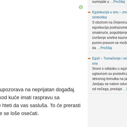
sumnjate u …
Pročitaj
Egzekucija u snu – zna
simbolika
S obzirom na činjenic
egzekucija podrazum
smaknuće, pogubljenje 
izvršenje smrtne kazn
punim pravom se može
da …
Pročitaj
Egzil – Tumačenje i si
sna
Snovi o odlasku u egzi
uglavnom su posledic
stresnog trenutka na ja
Javljaju se nakon odus
o upozorava na neprijatan događaj.
od nečega, predaje …
 kod kuće imati raspravu sa
teti da vas sasluša. To će prerasti
e se loše osećati.