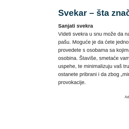
Svekar – šta znač
Sanjati svekra
Videti svekra u snu može da na
pašu. Moguće je da ćete jedno
provedete s osobama sa kojima
osobina. Štaviše, smetaće vam
uspehe, te minimalizuju vaš tru
ostanete pribrani i da zbog „mi
provokacije.
Ad