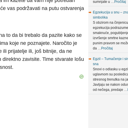
 im kažete da vam nije potreban
sumnjate u …
Pročitaj
o će vas podržavati na putu ostvarenja
Egzekucija u snu – zna
simbolika
S obzirom na činjenic
egzekucija podrazum
smaknuće, pogubljenje 
na to da bi trebalo da pazite kako se
izvršenje smrtne kazn
dima koje ne poznajete. Naročito je
punim pravom se može
da …
Pročitaj
i prijatelje ili, još bitnije, da ne
 direktno zavisite. Time stvarate lošu
Egzil – Tumačenje i si
sna
asnost.
Snovi o odlasku u egzi
uglavnom su posledic
stresnog trenutka na ja
Javljaju se nakon odus
od nečega, predaje …