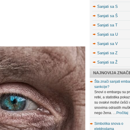
Sanjati sa S
Sanjati sa Š
Sanjati sa T
Sanjati sa U
Sanjati sa V
Sanjati sa Z
Sanjati sa Ž
NAJNOVIJA ZNAČ
Šta znači sanjati embar
sankcije?
Snovi o embargu su pr
retki, a statistika poka
su ovakvi motivi ćešći 
snovima odraslih muš
nego žena. …
Pročitaj
Simbolika snova o
elektrodama