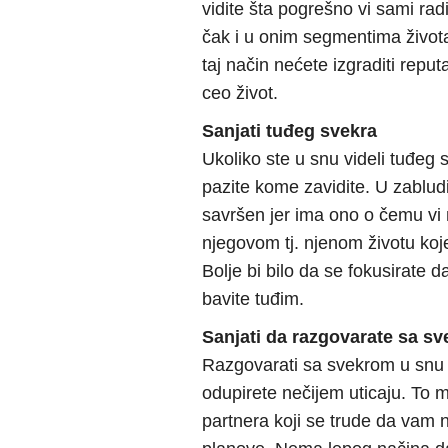
vidite šta pogrešno vi sami radi
čak i u onim segmentima život
taj način nećete izgraditi reputa
ceo život.
Sanjati tuđeg svekra
Ukoliko ste u snu videli tuđeg 
pazite kome zavidite. U zabludi 
savršen jer ima ono o čemu vi 
njegovom tj. njenom životu koj
Bolje bi bilo da se fokusirate d
bavite tuđim.
Sanjati da razgovarate sa s
Razgovarati sa svekrom u snu 
odupirete nečijem uticaju. To mog
partnera koji se trude da vam n