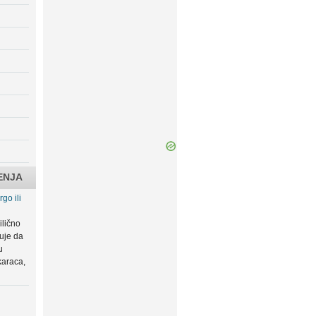
ENJA
go ili
ilično
zuje da
u
karaca,