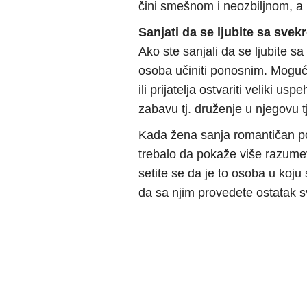
čini smešnom i neozbiljnom, a 
Sanjati da se ljubite sa sve
Ako ste sanjali da se ljubite sa
osoba učiniti ponosnim. Moguć
ili prijatelja ostvariti veliki us
zabavu tj. druženje u njegovu tj
Kada žena sanja romantičan po
trebalo da pokaže više razumev
setite se da je to osoba u koju 
da sa njim provedete ostatak s