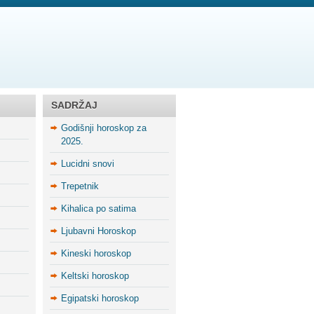
SADRŽAJ
Godišnji horoskop za
2025.
Lucidni snovi
Trepetnik
Kihalica po satima
Ljubavni Horoskop
Kineski horoskop
Keltski horoskop
Egipatski horoskop