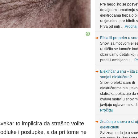
Pre nego što se posve
detaljnom tumačenju 
elektrodama trebalo bi
razjasnimo par bitnih s
Prva od njih …
Pročitaj
Elisa ili propeler u snu
Snovi sa motivom elis
različito se tumače ka
obzir uzmu detalji koji 
pratili i ambijent u …
Pr
Električar u snu – šta 
sanjati električara?
Snovi o električaru ili
električarima nisu tako 
statistika pokazuje da 
ovakvi motivi u snovi
javljaju uglavnom ka
Pročitaj
Značenje snova o struji
svekar to implicira da strašno volite
elektricitetu
odluke i postupke, a da pri tome ne
Svi znamo da je u sno