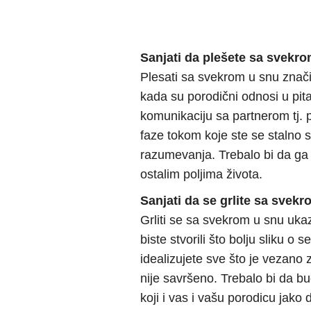
Sanjati da plešete sa svekr
Plesati sa svekrom u snu znači
kada su porodični odnosi u pi
komunikaciju sa partnerom tj. 
faze tokom koje ste se stalno s
razumevanja. Trebalo bi da ga i
ostalim poljima života.
Sanjati da se grlite sa svek
Grliti se sa svekrom u snu uk
biste stvorili što bolju sliku o
idealizujete sve što je vezano 
nije savršeno. Trebalo bi da bu
koji i vas i vašu porodicu jako