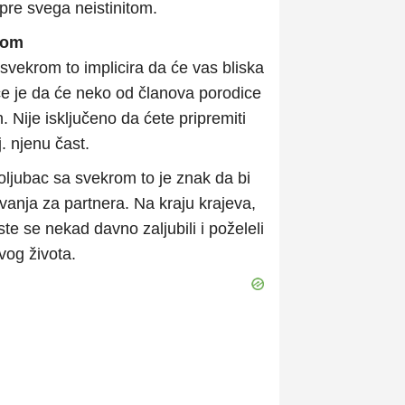
pre svega neistinitom.
krom
 svekrom to implicira da će vas bliska
e je da će neko od članova porodice
peh. Nije isključeno da ćete pripremiti
. njenu čast.
ljubac sa svekrom to je znak da bi
anja za partnera. Na kraju krajeva,
ste se nekad davno zaljubili i poželeli
vog života.