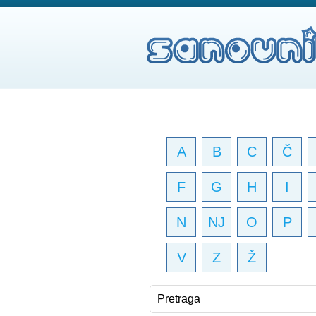
A
B
C
Č
F
G
H
I
N
NJ
O
P
V
Z
Ž