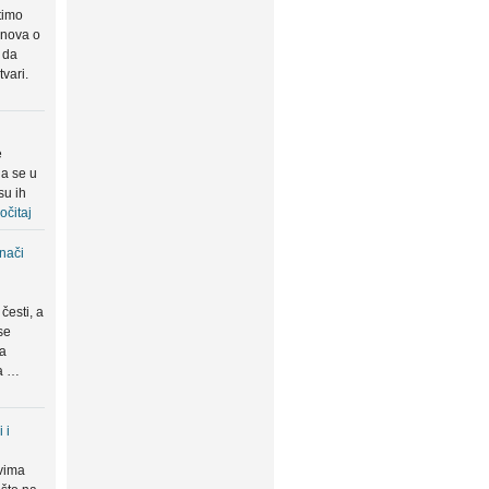
timo
snova o
 da
tvari.
e
da se u
su ih
očitaj
znači
česti, a
se
ma
da …
 i
vima