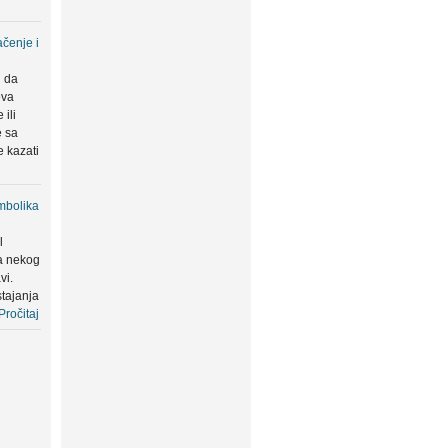
čenje i
u da
eva
ili
e sa
 kazati
mbolika
l
a nekog
vi.
tajanja
Pročitaj