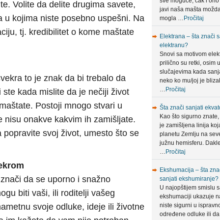
sve moguće, čak i ono
te. Volite da delite drugima savete,
javi naša mašta možda
a u kojima niste posebno uspešni. Na
mogla …
Pročitaj
ciju, tj. kredibilitet o kome maštate
Elektrana – šta znači s
elektranu?
Snovi sa motivom elek
prilično su retki, osim 
slučajevima kada sanja
svekra to je znak da bi trebalo da
neko ko mu/joj je bliza
…
Pročitaj
ste kada mislite da je nečiji život
maštate. Postoji mnogo stvari u
Šta znači sanjati ekvat
Kao što sigurno znate,
e nisu onakve kakvim ih zamišljate.
je zamišljena linija koj
a popravite svoj život, umesto što se
planetu Zemlju na sev
južnu hemisferu. Dakle
…
Pročitaj
vekrom
Ekshumacija – šta zna
znači da se uporno i snažno
sanjati ekshumiranje?
U najopštijem smislu 
u biti vaši, ili roditelji vašeg
ekshumaciji ukazuje n
ametnu svoje odluke, ideje ili životne
niste sigurni u ispravn
određene odluke ili da