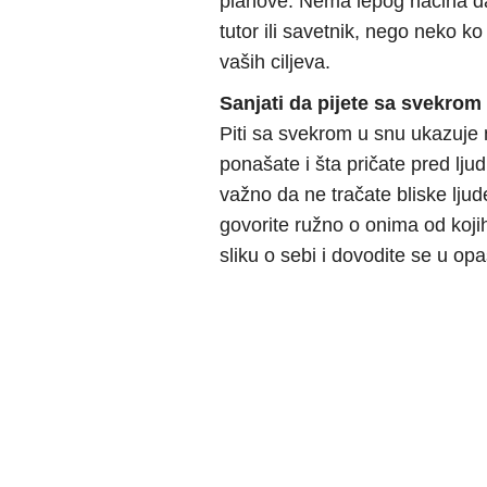
planove. Nema lepog načina da
tutor ili savetnik, nego neko k
vaših ciljeva.
Sanjati da pijete sa svekrom
Piti sa svekrom u snu ukazuje 
ponašate i šta pričate pred lju
važno da ne tračate bliske ljude il
govorite ružno o onima od kojih
sliku o sebi i dovodite se u op