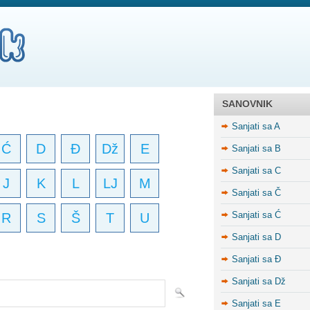
SANOVNIK
Sanjati sa A
Ć
D
Đ
Dž
E
Sanjati sa B
Sanjati sa C
J
K
L
LJ
M
Sanjati sa Č
Sanjati sa Ć
R
S
Š
T
U
Sanjati sa D
Sanjati sa Đ
Sanjati sa Dž
Sanjati sa E