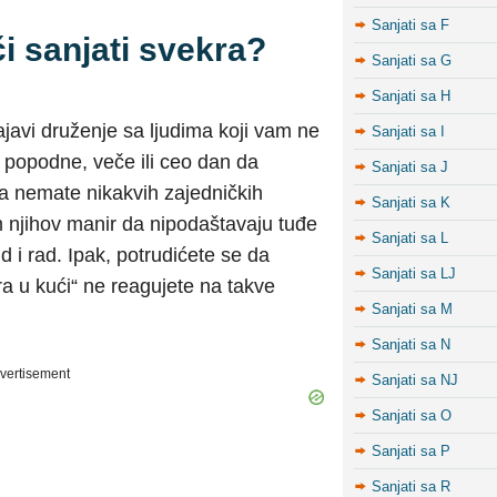
Sanjati sa F
i sanjati svekra?
Sanjati sa G
Sanjati sa H
javi druženje sa ljudima koji vam ne
Sanjati sa I
 popodne, veče ili ceo dan da
Sanjati sa J
 nemate nikakvih zajedničkih
Sanjati sa K
 njihov manir da nipodaštavaju tuđe
Sanjati sa L
d i rad. Ipak, potrudićete se da
Sanjati sa LJ
ra u kući“ ne reagujete na takve
Sanjati sa M
Sanjati sa N
vertisement
Sanjati sa NJ
Sanjati sa O
Sanjati sa P
Sanjati sa R