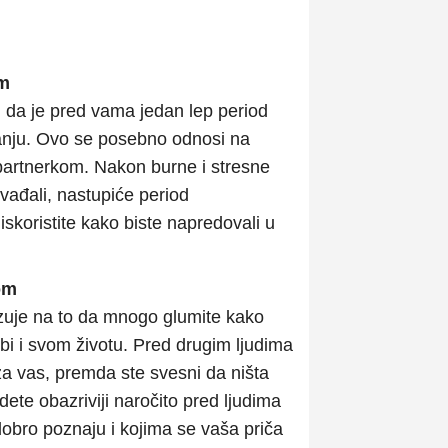
om
 da je pred vama jedan lep period
tanju. Ovo se posebno odnosi na
partnerkom. Nakon burne i stresne
vađali, nastupiće period
skoristite kako biste napredovali u
rom
azuje na to da mnogo glumite kako
 sebi i svom životu. Pred drugim ljudima
za vas, premda ste svesni da ništa
dete obazriviji naročito pred ljudima
 dobro poznaju i kojima se vaša priča