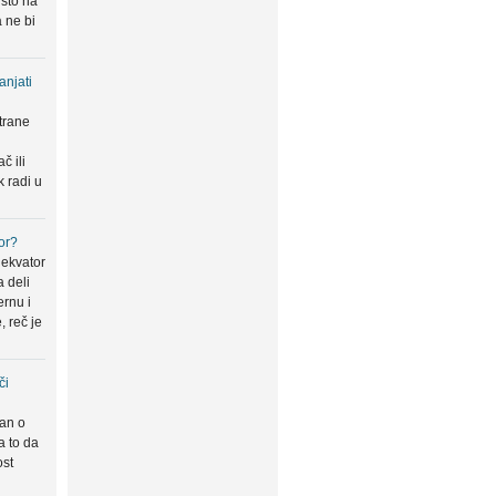
 što na
 ne bi
anjati
trane
u
č ili
k radi u
or?
 ekvator
a deli
ernu i
, reč je
či
san o
a to da
ost