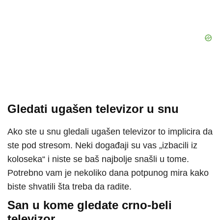
Gledati ugašen televizor u snu
Ako ste u snu gledali ugašen televizor to implicira da
ste pod stresom. Neki događaji su vas „izbacili iz
koloseka“ i niste se baš najbolje snašli u tome.
Potrebno vam je nekoliko dana potpunog mira kako
biste shvatili šta treba da radite.
San u kome gledate crno-beli
televizor