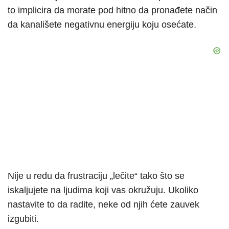
to implicira da morate pod hitno da pronađete način
da kanališete negativnu energiju koju osećate.
Nije u redu da frustraciju „lečite“ tako što se
iskaljujete na ljudima koji vas okružuju. Ukoliko
nastavite to da radite, neke od njih ćete zauvek
izgubiti.