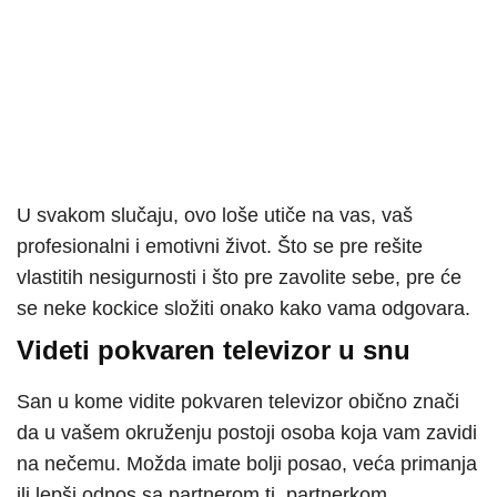
U svakom slučaju, ovo loše utiče na vas, vaš
profesionalni i emotivni život. Što se pre rešite
vlastitih nesigurnosti i što pre zavolite sebe, pre će
se neke kockice složiti onako kako vama odgovara.
Videti pokvaren televizor u snu
San u kome vidite pokvaren televizor obično znači
da u vašem okruženju postoji osoba koja vam zavidi
na nečemu. Možda imate bolji posao, veća primanja
ili lepši odnos sa partnerom tj. partnerkom.