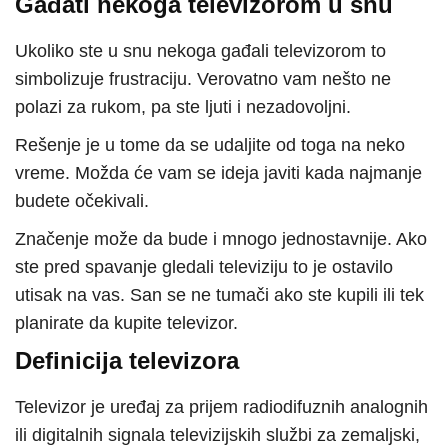
Gađati nekoga televizorom u snu
Ukoliko ste u snu nekoga gađali televizorom to
simbolizuje frustraciju. Verovatno vam nešto ne
polazi za rukom, pa ste ljuti i nezadovoljni.
Rešenje je u tome da se udaljite od toga na neko
vreme. Možda će vam se ideja javiti kada najmanje
budete očekivali.
Značenje može da bude i mnogo jednostavnije. Ako
ste pred spavanje gledali televiziju to je ostavilo
utisak na vas. San se ne tumači ako ste kupili ili tek
planirate da kupite televizor.
Definicija televizora
Televizor je uređaj za prijem radiodifuznih analognih
ili digitalnih signala televizijskih službi za zemaljski,