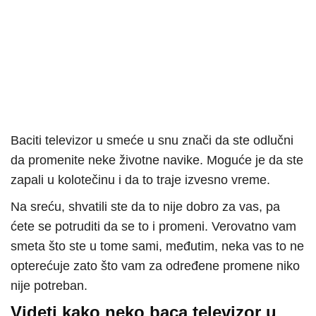
Baciti televizor u smeće u snu znači da ste odlučni
da promenite neke životne navike. Moguće je da ste
zapali u kolotečinu i da to traje izvesno vreme.
Na sreću, shvatili ste da to nije dobro za vas, pa
ćete se potruditi da se to i promeni. Verovatno vam
smeta što ste u tome sami, međutim, neka vas to ne
opterećuje zato što vam za određene promene niko
nije potreban.
Videti kako neko baca televizor u