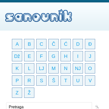
A
B
C
Č
Ć
D
Đ
Dž
E
F
G
H
I
J
K
L
LJ
M
N
NJ
O
P
R
S
Š
T
U
V
Z
Ž