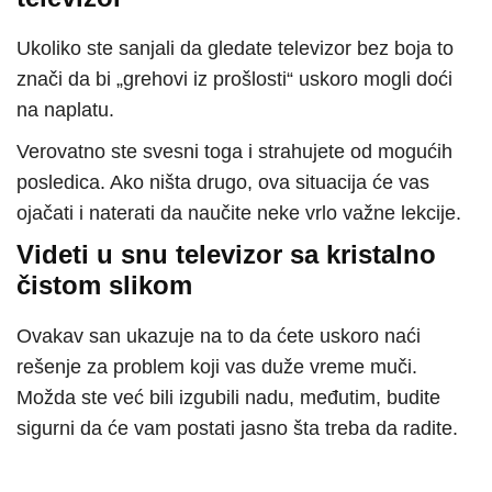
Ukoliko ste sanjali da gledate televizor bez boja to
znači da bi „grehovi iz prošlosti“ uskoro mogli doći
na naplatu.
Verovatno ste svesni toga i strahujete od mogućih
posledica. Ako ništa drugo, ova situacija će vas
ojačati i naterati da naučite neke vrlo važne lekcije.
Videti u snu televizor sa kristalno
čistom slikom
Ovakav san ukazuje na to da ćete uskoro naći
rešenje za problem koji vas duže vreme muči.
Možda ste već bili izgubili nadu, međutim, budite
sigurni da će vam postati jasno šta treba da radite.