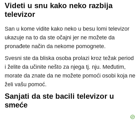
Videti u snu kako neko razbija
televizor
San u kome vidite kako neko u besu lomi televizor
ukazuje na to da ste očajni jer ne možete da
pronađete način da nekome pomognete.
Svesni ste da bliska osoba prolazi kroz težak period
i želite da učinite nešto za njega tj. nju. Međutim,
morate da znate da ne možete pomoći osobi koja ne
želi vašu pomoć.
Sanjati da ste bacili televizor u
smeće