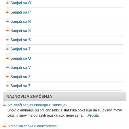
Sanjati sa O
Sanjati sa P
Sanjati sa R
Sanjati sa S
Sanjati sa Š
Sanjati sa T
Sanjati sa U
Sanjati sa V
Sanjati sa Z
Sanjati sa Ž
NAJNOVIJA ZNAČENJA
Šta znači sanjati embargo ili sankcije?
Snovi o embargu su prilično retki, a statistika pokazuje da su ovakvi motivi
ćešći u snovima odraslih muškaraca, nego žena. …
Pročitaj
Simbolika snova o elektrodama