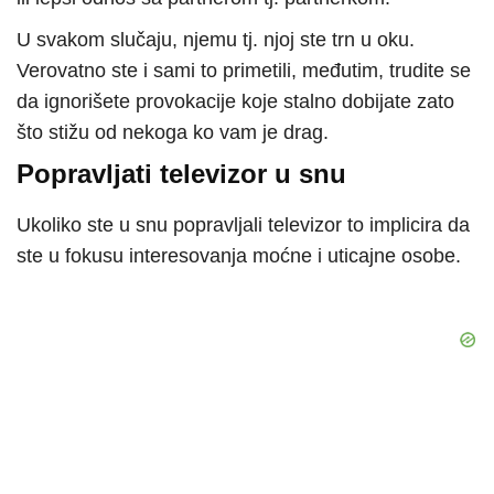
U svakom slučaju, njemu tj. njoj ste trn u oku.
Verovatno ste i sami to primetili, međutim, trudite se
da ignorišete provokacije koje stalno dobijate zato
što stižu od nekoga ko vam je drag.
Popravljati televizor u snu
Ukoliko ste u snu popravljali televizor to implicira da
ste u fokusu interesovanja moćne i uticajne osobe.