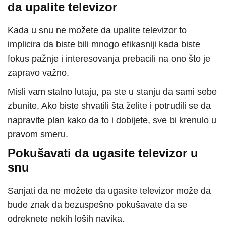
da upalite televizor
Kada u snu ne možete da upalite televizor to
implicira da biste bili mnogo efikasniji kada biste
fokus pažnje i interesovanja prebacili na ono što je
zapravo važno.
Misli vam stalno lutaju, pa ste u stanju da sami sebe
zbunite. Ako biste shvatili šta želite i potrudili se da
napravite plan kako da to i dobijete, sve bi krenulo u
pravom smeru.
Pokušavati da ugasite televizor u
snu
Sanjati da ne možete da ugasite televizor može da
bude znak da bezuspešno pokušavate da se
odreknete nekih loših navika.