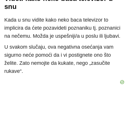
snu
Kada u snu vidite kako neko baca televizor to
implicira da ćete pozavideti poznaniku tj. poznanici
na nečemu. Možda je uspešniji/a u poslu ili ljubavi.
U svakom slučaju, ova negativna osećanja vam
sigurno neće pomoći da i vi postignete ono što
želite. Zato nemojte da kukate, nego „zasučite
rukave“.