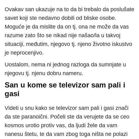
Ovakav san ukazuje na to da bi trebalo da poslušate
savet koji ste nedavno dobili od bliske osobe.
Moguće je da mislite da on tj. ona ne može da vas
razume zato što se nikad nije našao/la u takvoj
situaciji, međutim, njegovo tj. njeno životno iskustvo
je neprocenjivo.
Uostalom, nema ni jednog razloga da sumnjate u
njegovu tj. njenu dobru nameru.
San u kome se televizor sam pali i
gasi
Videti u snu kako se televizor sam pali i gasi znači
da ste paranoični. Počeli ste da verujete da se ceo
kosmos urotio protiv vas, da ljudi žele da vam
nanesu štetu, te da vam zbog toga ništa ne polazi