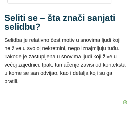
Seliti se – šta znači sanjati
selidbu?
Selidba je relativno čest motiv u snovima ljudi koji
ne žive u svojoj nekretnini, nego iznajmljuju tuđu.
Takođe je zastupljena u snovima ljudi koji žive u
većoj zajednici. Ipak, tumačenje zavisi od konteksta
u kome se san odvijao, kao i detalja koji su ga
pratili.