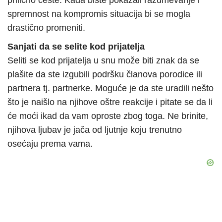
prilično česte. Kada biste pokazali razumevanje i
spremnost na kompromis situacija bi se mogla
drastično promeniti.
Sanjati da se selite kod prijatelja
Seliti se kod prijatelja u snu može biti znak da se
plašite da ste izgubili podršku članova porodice ili
partnera tj. partnerke. Moguće je da ste uradili nešto
što je naišlo na njihove oštre reakcije i pitate se da li
će moći ikad da vam oproste zbog toga. Ne brinite,
njihova ljubav je jača od ljutnje koju trenutno
osećaju prema vama.