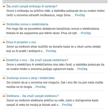
Šta znači sanjati embargo ili sankcije?
Snovi o embargu su prilično retki, a statistika pokazuje da su ovakvi motivi
ćešći u snovima odraslih muškaraca, nego žena. …
Pročitaj
Simbolika snova o elektrodama
Pre nego što se posvetimo detaljnom tumačenju snova o elektrodama
trebalo bi da razjasnimo par bitnih stvari. Prva od njih …
Pročitaj
Elisa ili propeler u snu
Snovi sa motivom elise različito se tumače kada se u obzir uzmu detalji
koji su ih pratili i ambijent u …
Pročitaj
Električar u snu – šta znači sanjati električara?
Snovi o električaru ili električarima nisu tako česti, a statistika pokazuje da
se ovakvi motivi u snovima javljaju uglavnom kada …
Pročitaj
Značenje snova o struji i elektricitetu
Svi znamo da je u snovima sve moguće, čak i ono što na javi naša mašta
možda ne bi mogla …
Pročitaj
Elektrana – šta znači sanjati elektranu?
Snovi sa motivom elektrane prilično su retki, osim u slučajevima kada
sanjač ili neko ko mu/joj je blizak radi u …
Pročitaj