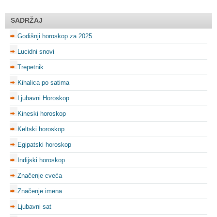
SADRŽAJ
Godišnji horoskop za 2025.
Lucidni snovi
Trepetnik
Kihalica po satima
Ljubavni Horoskop
Kineski horoskop
Keltski horoskop
Egipatski horoskop
Indijski horoskop
Značenje cveća
Značenje imena
Ljubavni sat