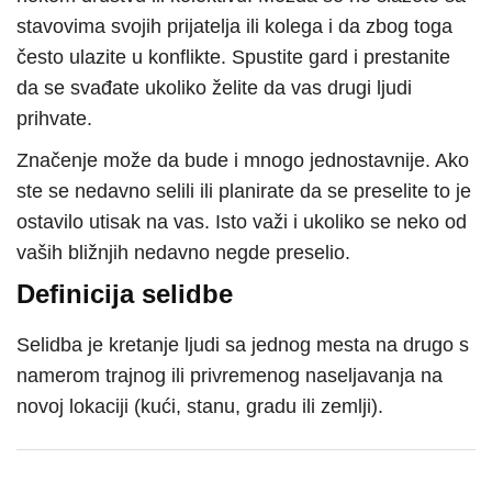
stavovima svojih prijatelja ili kolega i da zbog toga
često ulazite u konflikte. Spustite gard i prestanite
da se svađate ukoliko želite da vas drugi ljudi
prihvate.
Značenje može da bude i mnogo jednostavnije. Ako
ste se nedavno selili ili planirate da se preselite to je
ostavilo utisak na vas. Isto važi i ukoliko se neko od
vaših bližnjih nedavno negde preselio.
Definicija selidbe
Selidba je kretanje ljudi sa jednog mesta na drugo s
namerom trajnog ili privremenog naseljavanja na
novoj lokaciji (kući, stanu, gradu ili zemlji).