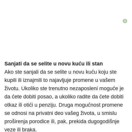
Sanjati da se selite u novu kuću ili stan
Ako ste sanjali da se selite u novu kuću koju ste
kupili ili iznajmili to najavljuje promene u vašem
životu. Ukoliko ste trenutno nezaposleni moguće je
da ćete dobiti posao, a ukoliko radite da ćete dobiti
otkaz ili otići u penziju. Druga mogućnost promene
se odnosi na privatni deo vašeg života, u smislu
proširenja porodice ili, pak, prekida dugogodišnje
veze ili braka.