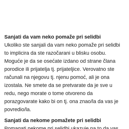
Sanjati da vam neko pomaže pri selidbi
Ukoliko ste sanjali da vam neko pomaže pri selidbi
to implicira da ste razočarani u blisku osobu.
Moguće je da se osećate izdano od strane člana
porodice ili prijatelja tj. prijateljice. Verovatno ste
računali na njegovu tj. njenu pomoć, ali je ona
izostala. Ne smete da se pretvarate da je sve u
redu, nego morate o tome otvoreno da
porazgovarate kako bi on tj. ona znao/la da vas je
povredio/la.
Sanjati da nekome pomažete pri selidbi
Pomagati nekome pri selidbi ukazuje na to da vas