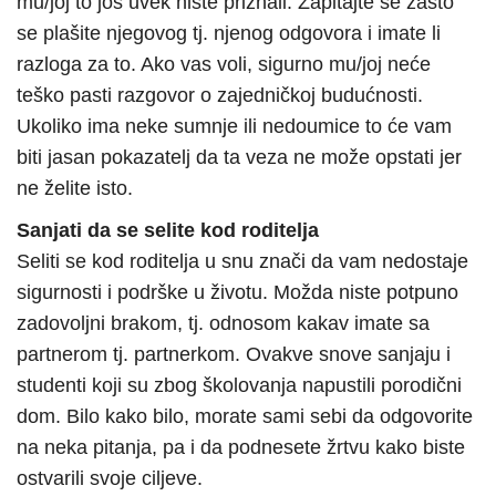
mu/joj to još uvek niste priznali. Zapitajte se zašto
se plašite njegovog tj. njenog odgovora i imate li
razloga za to. Ako vas voli, sigurno mu/joj neće
teško pasti razgovor o zajedničkoj budućnosti.
Ukoliko ima neke sumnje ili nedoumice to će vam
biti jasan pokazatelj da ta veza ne može opstati jer
ne želite isto.
Sanjati da se selite kod roditelja
Seliti se kod roditelja u snu znači da vam nedostaje
sigurnosti i podrške u životu. Možda niste potpuno
zadovoljni brakom, tj. odnosom kakav imate sa
partnerom tj. partnerkom. Ovakve snove sanjaju i
studenti koji su zbog školovanja napustili porodični
dom. Bilo kako bilo, morate sami sebi da odgovorite
na neka pitanja, pa i da podnesete žrtvu kako biste
ostvarili svoje ciljeve.