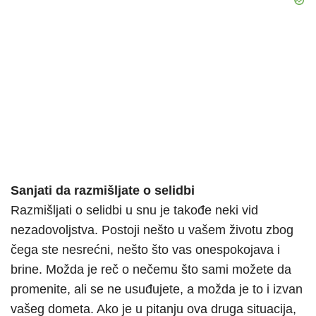
Sanjati da razmišljate o selidbi
Razmišljati o selidbi u snu je takođe neki vid
nezadovoljstva. Postoji nešto u vašem životu zbog
čega ste nesrećni, nešto što vas onespokojava i
brine. Možda je reč o nečemu što sami možete da
promenite, ali se ne usuđujete, a možda je to i izvan
vašeg dometa. Ako je u pitanju ova druga situacija,