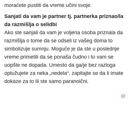
moraćete pustiti da vreme učini svoje.
Sanjati da vam je partner tj. partnerka priznao/la
da razmišlja o selidbi
Ako ste sanjali da vam je voljena osoba priznala da
razmišlja o tome da se odseli iz vašeg doma to
simbolizuje sumnju. Moguće je da ste u poslednje
vreme primetili da se ponaša čudno i to vam se
uopšte ne dopada. Umesto da ga/je bez razloga
optužujete za neka „nedela“, zapitajte se da li imate
dokaze za to ili ste samo paranoični.