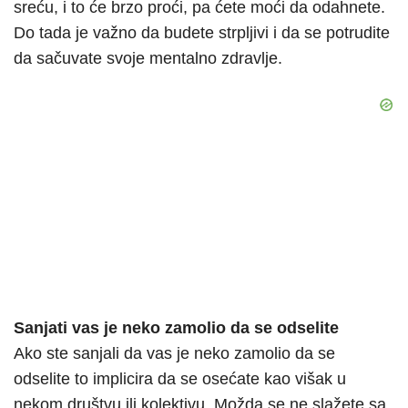
sreću, i to će brzo proći, pa ćete moći da odahnete.
Do tada je važno da budete strpljivi i da se potrudite
da sačuvate svoje mentalno zdravlje.
Sanjati vas je neko zamolio da se odselite
Ako ste sanjali da vas je neko zamolio da se
odselite to implicira da se osećate kao višak u
nekom društvu ili kolektivu. Možda se ne slažete sa