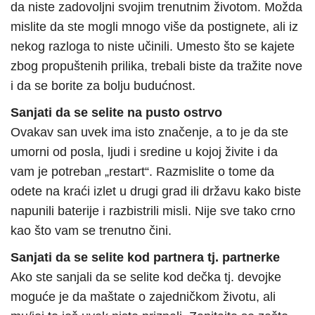
da niste zadovoljni svojim trenutnim životom. Možda
mislite da ste mogli mnogo više da postignete, ali iz
nekog razloga to niste učinili. Umesto što se kajete
zbog propuštenih prilika, trebali biste da tražite nove
i da se borite za bolju budućnost.
Sanjati da se selite na pusto ostrvo
Ovakav san uvek ima isto značenje, a to je da ste
umorni od posla, ljudi i sredine u kojoj živite i da
vam je potreban „restart“. Razmislite o tome da
odete na kraći izlet u drugi grad ili državu kako biste
napunili baterije i razbistrili misli. Nije sve tako crno
kao što vam se trenutno čini.
Sanjati da se selite kod partnera tj. partnerke
Ako ste sanjali da se selite kod dečka tj. devojke
moguće je da maštate o zajedničkom životu, ali