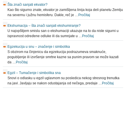
Šta znači sanjati ekvator?
Kao što sigurno znate, ekvator je zamišljena linija koja deli planetu Zemlju
na severnu i južnu hemisferu. Dakle, reč je …
Pročitaj
Ekshumacija – šta znači sanjati ekshumiranje?
U najopštijem smislu san o ekshumaciji ukazuje na to da niste sigurni u
ispravnost određene odluke ili da sumnjate u …
Pročitaj
Egzekucija u snu – značenje i simbolika
S obzirom na činjenicu da egzekucija podrazumeva smaknuće,
pogubljenje ili izvršenje smrtne kazne sa punim pravom se može kazati
da …
Pročitaj
Egzil – Tumačenje i simbolika sna
Snovi o odlasku u egzil uglavnom su posledica nekog stresnog trenutka
na javi. Javljaju se nakon odustajanja od nečega, predaje …
Pročitaj