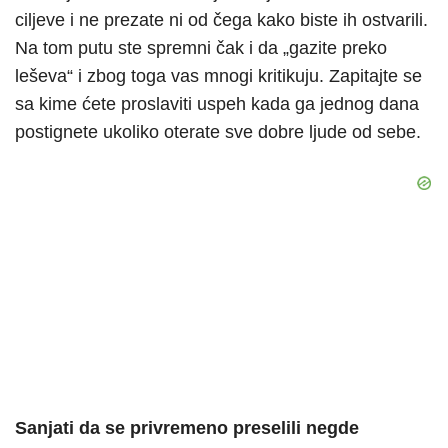
ciljeve i ne prezate ni od čega kako biste ih ostvarili.
Na tom putu ste spremni čak i da „gazite preko
leševa“ i zbog toga vas mnogi kritikuju. Zapitajte se
sa kime ćete proslaviti uspeh kada ga jednog dana
postignete ukoliko oterate sve dobre ljude od sebe.
Sanjati da se privremeno preselili negde