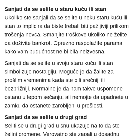
Sanjati da se selite u staru kuću ili stan
Ukoliko ste sanjali da se selite u neku staru kuću ili
stan to implicira da biste trebali biti pažljiviji prilikom
trošenja novca. Smanjite troškove ukoliko ne želite
da doživite bankrot. Oprezno raspolažite parama
kako vam budućnost ne bi bila neizvesna.
Sanjati da se selite u svoju staru kuću ili stan
simbolizuje nostalgiju. Moguće je da žalite za
prošlim vremenima kada ste bili srećniji ili
bezbrižniji. Normalno je da nam takve uspomene
ostanu u lepom sećanju, ali nemojte da upadnete u
zamku da ostanete zarobljeni u prošlosti.
Sanjati da se selite u drugi grad
Seliti se u drugi grad u snu ukazuje na to da ste
željni promene. Verovatno ste zapali u dosadnu