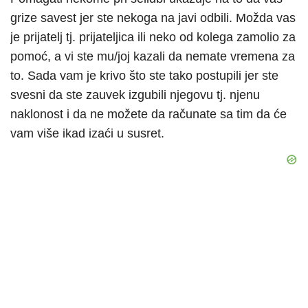
grize savest jer ste nekoga na javi odbili. Možda vas
je prijatelj tj. prijateljica ili neko od kolega zamolio za
pomoć, a vi ste mu/joj kazali da nemate vremena za
to. Sada vam je krivo što ste tako postupili jer ste
svesni da ste zauvek izgubili njegovu tj. njenu
naklonost i da ne možete da računate sa tim da će
vam više ikad izaći u susret.