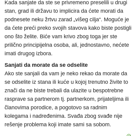
Kada sanjate da ste se privremeno preselili u drugi
stan, grad ili državu to implicira da ćete morati da
podnesete neku žrtvu zarad „višeg cilja“. Moguće je
da ćete preći preko svojih stavova kako biste postigli
ono što želite. Biće vam krivo zbog toga jer ste
prilično principijelna osoba, ali, jednostavno, nećete
imati drugog izbora.
Sanjati da morate da se odselite
Ako ste sanjali da vam je neko rekao da morate da
se odselite iz stana ili kuće u kojoj trenutno živite to
znači da ne biste trebali da ulazite u bespotrebne
rasprave sa partnerom tj. partnerkom, prijateljima ili
članovima porodice, a pogotovo sa radnim
kolegama i nadređenima. Svađa zbog svađe nije
rešenje problema koji imate sami sa sobom.