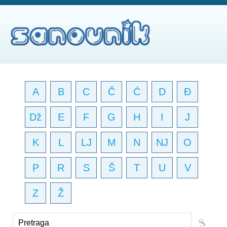
A
B
C
Č
Ć
D
Đ
Dž
E
F
G
H
I
J
K
L
LJ
M
N
NJ
O
P
R
S
Š
T
U
V
Z
Ž