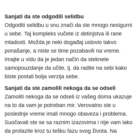
Sanjati da ste odgodili selidbu
Odgoditi selidbu u snu znači da ste mnogo nesigurni
u sebe. Taj kompleks vučete iz detinjstva ili rane
mladosti. Možda je neki događaj uslovio takvo
ponašanje, a niste se time pozabavili na vreme.
Imajte u vidu da je jedan način da steknete
samopouzdanje da učite, tj. da radite na sebi kako
biste postali bolja verzija sebe.
Sanjati da ste zamolili nekoga da se odseli
Zamoliti nekoga da se odseli iz vašeg doma ukazuje
na to da vam je potreban mir. Verovatno ste u
poslednje vreme imali mnogo obaveza i problema.
Suočavali ste se sa raznim izazovima i nije vam lako
da prolazite kroz tu tešku fazu svog života. Na