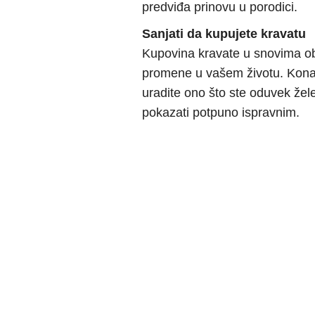
predviđa prinovu u porodici.
Sanjati da kupujete kravatu
Kupovina kravate u snovima obi
promene u vašem životu. Konač
uradite ono što ste oduvek žele
pokazati potpuno ispravnim.