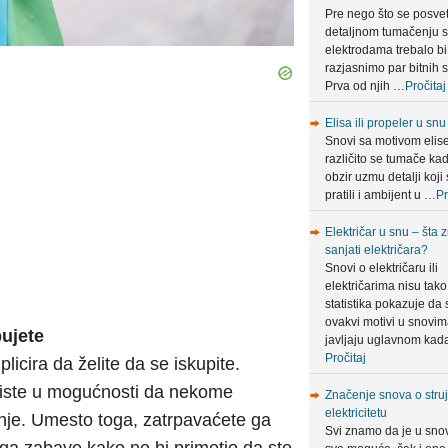
Pre nego što se posve
detaljnom tumačenju 
elektrodama trebalo bi
razjasnimo par bitnih s
Prva od njih …
Pročitaj
Elisa ili propeler u snu
Snovi sa motivom elis
različito se tumače ka
obzir uzmu detalji koji 
pratili i ambijent u …
Pr
Električar u snu – šta 
sanjati električara?
Snovi o električaru ili
električarima nisu tako 
statistika pokazuje da 
ovakvi motivi u snovi
ujete
javljaju uglavnom ka
Pročitaj
licira da želite da se iskupite.
 niste u mogućnosti da nekome
Značenje snova o struji
elektricitetu
ažnje. Umesto toga, zatrpavaćete ga
Svi znamo da je u sno