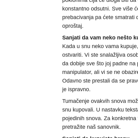
poklonima čija će uloga biti da
konstantno odsutni. Sve više će
prebacivanja pa ćete smatrati d
oproštaj.
Sanjati da vam neko nešto k
Kada u snu neko vama kupuje, 
ostvariti. Vi ste snalažljiva 
da dobije sve što joj padne na
manipulator, ali vi se ne obaz
Odavno ste prestali da se prav
je ispravno.
Tumačenje ovakvih snova može 
snu kupovali. U nastavku teks
pojedinih snova. Za konkretn
pretražite naš sanovnik.