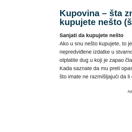
Kupovina – šta zn
kupujete nešto (
Sanjati da kupujete nešto
Ako u snu nešto kupujete, to j
nepredviđene izdatke u stvarno
otplatite dug u koji je zapao čla
Kada saznate da mu preti opasn
što imate ne razmišljajući da li 
Ad