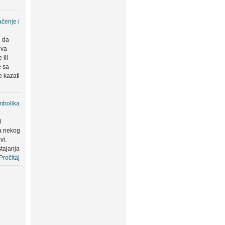
čenje i
u da
eva
ili
e sa
 kazati
mbolika
l
a nekog
vi.
tajanja
Pročitaj