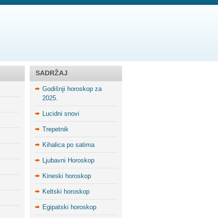
SADRŽAJ
Godišnji horoskop za
2025.
Lucidni snovi
Trepetnik
Kihalica po satima
Ljubavni Horoskop
Kineski horoskop
Keltski horoskop
Egipatski horoskop