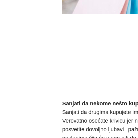
Sanjati da nekome nešto kup
Sanjati da drugima kupujete imp
Verovatno osećate krivicu jer
posvetite dovoljno ljubavi i p