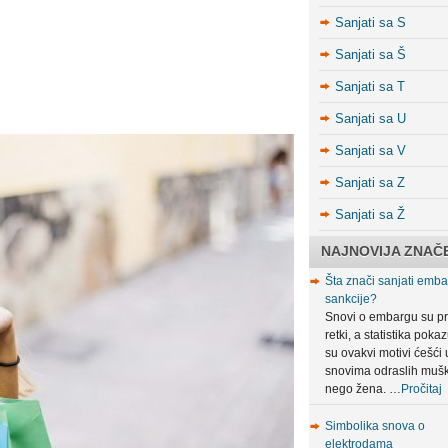
Sanjati sa S
Sanjati sa Š
Sanjati sa T
Sanjati sa U
Sanjati sa V
Sanjati sa Z
Sanjati sa Ž
NAJNOVIJA ZNAČ
Šta znači sanjati embar
sankcije?
Snovi o embargu su pr
retki, a statistika poka
su ovakvi motivi ćešći 
snovima odraslih muš
nego žena. …
Pročitaj
Simbolika snova o
elektrodama