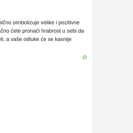
čno simbolizuje velike i pozitivne
no ćete pronaći hrabrost u sebi da
li, a vaše odluke će se kasnije