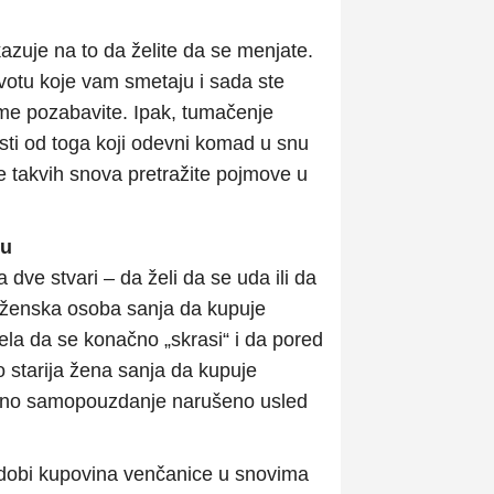
zuje na to da želite da se menjate.
votu koje vam smetaju i sada ste
ime pozabavite. Ipak, tumačenje
sti od toga koji odevni komad u snu
je takvih snova pretražite pojmove u
cu
dve stvari – da želi da se uda ili da
 ženska osoba sanja da kupuje
lela da se konačno „skrasi“ i da pored
 starija žena sanja da kupuje
njeno samopouzdanje narušeno usled
 dobi kupovina venčanice u snovima