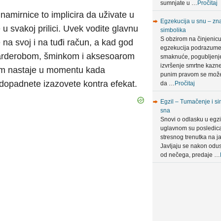
sumnjate u …
Pročitaj
 namirnice to implicira da uživate u
Egzekucija u snu – zna
e u svakoj prilici. Uvek vodite glavnu
simbolika
S obzirom na činjenic
 na svoj i na tuđi račun, a kad god
egzekucija podrazum
m garderobom, šminkom i aksesoarom
smaknuće, pogubljenje 
izvršenje smrtne kazn
lem nastaje u momentu kada
punim pravom se može
dopadnete izazovete kontra efekat.
da …
Pročitaj
Egzil – Tumačenje i si
sna
Snovi o odlasku u egzi
uglavnom su posledic
stresnog trenutka na ja
Javljaju se nakon odus
od nečega, predaje …