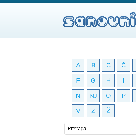
A
B
C
Č
F
G
H
I
N
NJ
O
P
V
Z
Ž