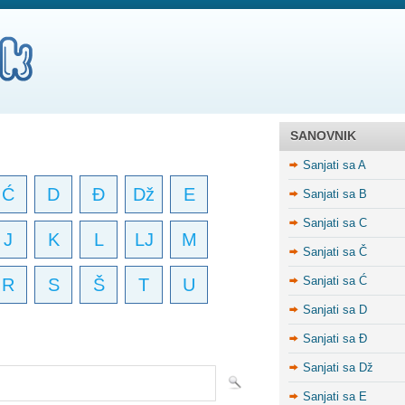
SANOVNIK
Sanjati sa A
Ć
D
Đ
Dž
E
Sanjati sa B
Sanjati sa C
J
K
L
LJ
M
Sanjati sa Č
Sanjati sa Ć
R
S
Š
T
U
Sanjati sa D
Sanjati sa Đ
Sanjati sa Dž
Sanjati sa E