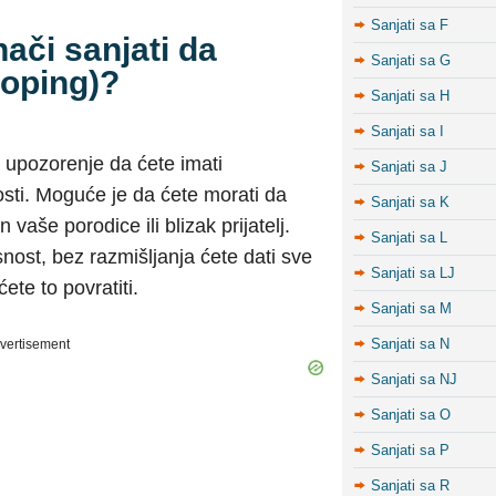
Sanjati sa F
ači sanjati da
Sanjati sa G
šoping)?
Sanjati sa H
Sanjati sa I
e upozorenje da ćete imati
Sanjati sa J
sti. Moguće je da ćete morati da
Sanjati sa K
n vaše porodice ili blizak prijatelj.
Sanjati sa L
ost, bez razmišljanja ćete dati sve
Sanjati sa LJ
ćete to povratiti.
Sanjati sa M
Sanjati sa N
vertisement
Sanjati sa NJ
Sanjati sa O
Sanjati sa P
Sanjati sa R