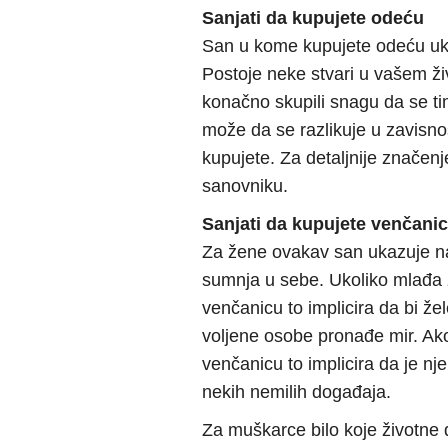
Sanjati da kupujete odeću
San u kome kupujete odeću uka
Postoje neke stvari u vašem ži
konačno skupili snagu da se t
može da se razlikuje u zavisno
kupujete. Za detaljnije značen
sanovniku.
Sanjati da kupujete venčani
Za žene ovakav san ukazuje na 
sumnja u sebe. Ukoliko mlađa
venčanicu to implicira da bi že
voljene osobe pronađe mir. Ako
venčanicu to implicira da je 
nekih nemilih događaja.
Za muškarce bilo koje životne