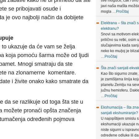
 ga zabave kako ne bi primetio da ste
sve moguće, čak i ono
javi naša mašta možda
te se pribojavati osude i
mogla …
Pročitaj
a je ovo najbolji način da dobijete
Elektrana – šta znači s
elektranu?
Snovi sa motivom elek
upuje
prilično su retki, osim 
slučajevima kada sanja
to ukazuje da će vam se želja
neko ko mu/joj je bliza
osoba koja pomoću šarma može od ljudi
…
Pročitaj
 pamet. Mnogi smatraju da ste
Šta znači sanjati ekvat
irete na zlonamerne komentare.
Kao što sigurno znate,
je zamišljena linija koj
date i živite onako kako smatrate da
planetu Zemlju na sev
južnu hemisferu. Dakle
…
Pročitaj
da se razlikuje od toga šta ste u
Ekshumacija – šta zna
ta možete pronaći opšta značenja
sanjati ekshumiranje?
a tumačenja određenih pojmova
U najopštijem smislu 
ekshumaciji ukazuje n
niste sigurni u ispravn
određene odluke ili da