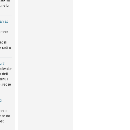
 što na
 ne bi
anjati
trane
u
č ili
k radi u
or?
 ekvator
a deli
ernu i
, reč je
či
san o
a to da
ost