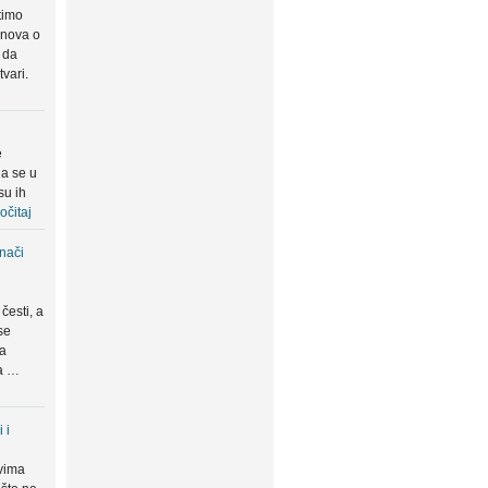
timo
snova o
 da
tvari.
e
da se u
su ih
očitaj
znači
česti, a
se
ma
da …
 i
vima