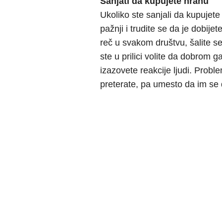
Sanjati da kupujete hranu
Ukoliko ste sanjali da kupujete
pažnji i trudite se da je dobijet
reč u svakom društvu, šalite se
ste u prilici volite da dobro
izazovete reakcije ljudi. Prob
preterate, pa umesto da im se 